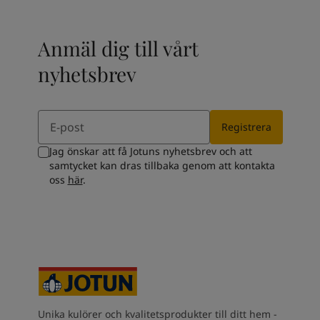
Kenya
-
English
Kuwait
-
Arabic
Lebanon
-
English
Anmäl dig till vårt
Libya
-
English
nyhetsbrev
Madagascar
-
English
Mauritius
-
English
Morocco
-
Arabic
Email
Morocco
-
French
Registrera
Mozambique
-
English
Jag önskar att få Jotuns nyhetsbrev och att
Namibia
-
English
samtycket kan dras tillbaka genom att kontakta
Nigeria
-
English
oss
här
.
Oman
-
Arabic
Oman
-
English
Pakistan
-
English
Qatar
-
Arabic
Qatar
-
English
Saudi
-
Arabic
Saudi
-
English
Senegal
-
English
Unika kulörer och kvalitetsprodukter till ditt hem -