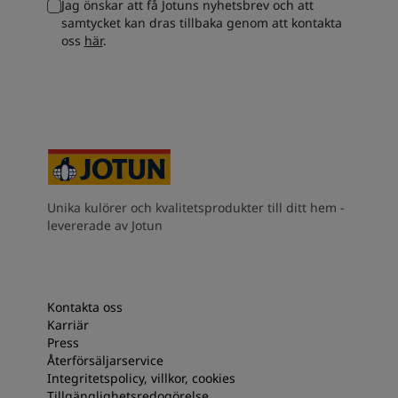
Jag önskar att få Jotuns nyhetsbrev och att
South Africa
-
English
samtycket kan dras tillbaka genom att kontakta
Sri Lanka
-
English
oss
här
.
Sudan
-
Arabic
Syria
-
Arabic
Tanzania
-
English
Tunisia
-
English
Zambia
-
English
Zimbabwe
-
English
UAE
-
Arabic
UAE
-
English
Unika kulörer och kvalitetsprodukter till ditt hem -
levererade av Jotun
Kontakta oss
Karriär
Press
Återförsäljarservice
Integritetspolicy, villkor, cookies
Tillgänglighetsredogörelse