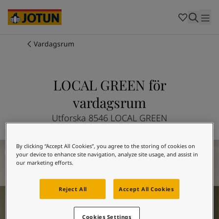
Cambodia
-
Khmer
Cambodia
-
English
China
-
Chinese
Indonesia
-
Indonesian
Vardagsrum
Indonesia
-
English
Färger
Malaysia
-
English
Myanmar
-
Burmese
LOCAL GREEN för
Produkter
Myanmar
-
English
vardagsrum
Singapore
-
English
Thailand
-
Thai
Inspiration
Utforska 8546 LOCAL GREEN
Thailand
-
English
Vietnam
-
Vietnamese
Måla vardagsrummet - inspiration
Vietnam
-
English
Guider
By clicking “Accept All Cookies”, you agree to the storing of cookies on
your device to enhance site navigation, analyze site usage, and assist in
Philippines
-
English
our marketing efforts.
Denmark
-
Danish
Våra tjänster
Norway
-
Norwegian
Reject All
Accept All Cookies
Spain
-
Spanish
Sweden
-
Swedish
Türkiye
-
Turkish
Cookies Settings