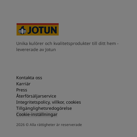
South Africa
-
English
Sri Lanka
-
English
Sudan
-
Arabic
Syria
-
Arabic
Tanzania
-
English
Tunisia
-
English
Unika kulörer och kvalitetsprodukter till ditt hem -
Zambia
-
English
levererade av Jotun
Zimbabwe
-
English
UAE
-
Arabic
UAE
-
English
Kontakta oss
Karriär
Press
Återförsäljarservice
Integritetspolicy, villkor, cookies
Tillgänglighetsredogörelse
Cookie-inställningar
2026
©
Alla rättigheter är reserverade