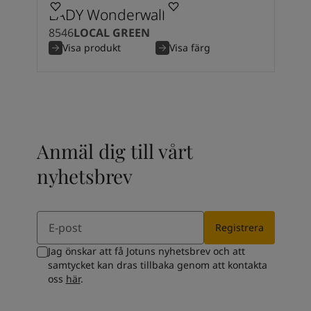
Kenya
-
English
LADY Wonderwall
Kuwait
-
Arabic
8546
LOCAL GREEN
Lebanon
-
English
Visa produkt
Visa färg
Libya
-
English
Madagascar
-
English
Mauritius
-
English
Morocco
-
Arabic
Morocco
-
French
Mozambique
-
English
Anmäl dig till vårt
Namibia
-
English
Nigeria
-
English
nyhetsbrev
Oman
-
Arabic
Oman
-
English
Email
Pakistan
-
English
Registrera
Qatar
-
Arabic
Qatar
-
English
Jag önskar att få Jotuns nyhetsbrev och att
samtycket kan dras tillbaka genom att kontakta
Saudi
-
Arabic
oss
här
.
Saudi
-
English
Senegal
-
English