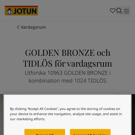
Cambodia
-
Khmer
Cambodia
-
English
China
-
Chinese
Indonesia
-
Indonesian
Vardagsrum
Indonesia
-
English
Färger
Malaysia
-
English
Myanmar
-
Burmese
GOLDEN BRONZE och
Produkter
Myanmar
-
English
TIDLÖS för vardagsrum
Singapore
-
English
Thailand
-
Thai
Inspiration
Utforska 10963 GOLDEN BRONZE i
Thailand
-
English
kombination med 1024 TIDLÖS
Vietnam
-
Vietnamese
Vietnam
-
English
Guider
Philippines
Vardagsrumsinspiration
-
English
Denmark
-
Danish
By clicking “Accept All Cookies”, you agree to the storing of cookies on
Våra tjänster
Norway
-
Norwegian
your device to enhance site navigation, analyze site usage, and assist in
Spain
-
Spanish
our marketing efforts.
Sweden
-
Swedish
Türkiye
-
Turkish