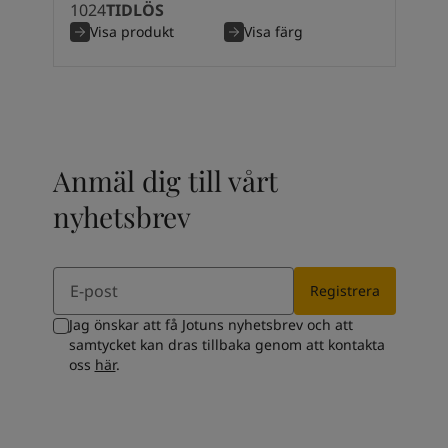
1024
TIDLÖS
South Africa
-
English
Visa produkt
Visa färg
Sri Lanka
-
English
Sudan
-
Arabic
Syria
-
Arabic
Tanzania
-
English
Tunisia
-
English
Zambia
-
English
Anmäl dig till vårt
Zimbabwe
-
English
UAE
-
Arabic
nyhetsbrev
UAE
-
English
Email
Registrera
Jag önskar att få Jotuns nyhetsbrev och att
samtycket kan dras tillbaka genom att kontakta
oss
här
.