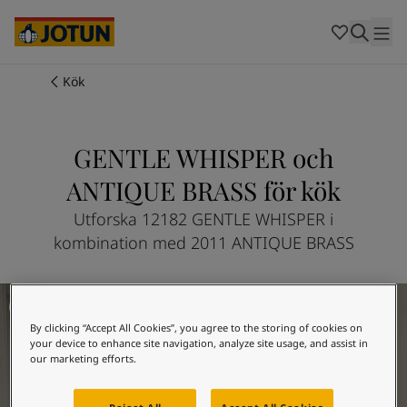
Cambodia
-
Khmer
Cambodia
-
English
China
-
Chinese
Indonesia
-
Indonesian
Kök
Indonesia
-
English
Färger
Malaysia
-
English
Myanmar
-
Burmese
GENTLE WHISPER och
Produkter
Myanmar
-
English
ANTIQUE BRASS för kök
Singapore
-
English
Thailand
-
Thai
Inspiration
Utforska 12182 GENTLE WHISPER i
Thailand
-
English
kombination med 2011 ANTIQUE BRASS
Vietnam
-
Vietnamese
Vietnam
-
English
Guider
Philippines
Köksinspiration
-
English
Denmark
-
Danish
By clicking “Accept All Cookies”, you agree to the storing of cookies on
Våra tjänster
Norway
-
Norwegian
your device to enhance site navigation, analyze site usage, and assist in
Spain
-
Spanish
our marketing efforts.
Sweden
-
Swedish
Türkiye
-
Turkish