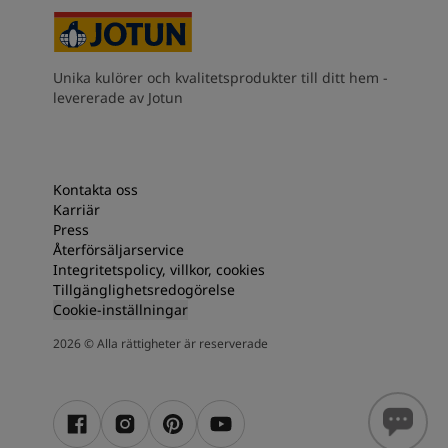
South Africa
-
English
Sri Lanka
-
English
Sudan
-
Arabic
Unika kulörer och kvalitetsprodukter till ditt hem -
Syria
-
Arabic
levererade av Jotun
Tanzania
-
English
Tunisia
-
English
Zambia
-
English
Zimbabwe
-
English
Kontakta oss
UAE
-
Arabic
Karriär
UAE
-
English
Press
Återförsäljarservice
Integritetspolicy, villkor, cookies
Tillgänglighetsredogörelse
Cookie-inställningar
2026
©
Alla rättigheter är reserverade