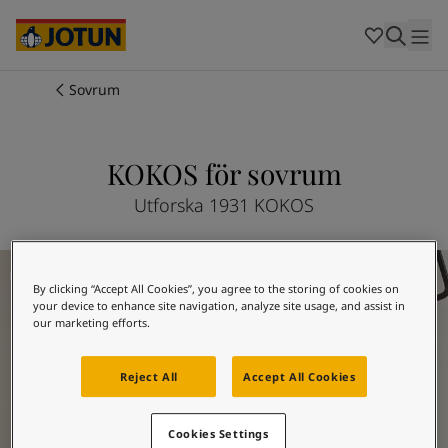
Cambodia
-
Khmer
Cambodia
-
English
China
-
Chinese
Indonesia
-
Indonesian
Sovrum
Indonesia
-
English
Färger
Malaysia
-
English
Myanmar
-
Burmese
KOKOS för sovrum
Produkter
Myanmar
-
English
Singapore
-
English
Utforska 1931 KOKOS
Thailand
-
Thai
Inspiration
Thailand
-
English
Måla sovrummet - inspiration
Vietnam
-
Vietnamese
By clicking “Accept All Cookies”, you agree to the storing of cookies on
Vietnam
-
English
Guider
your device to enhance site navigation, analyze site usage, and assist in
Philippines
-
English
our marketing efforts.
Denmark
-
Danish
Våra tjänster
Norway
-
Norwegian
Reject All
Accept All Cookies
Spain
-
Spanish
Sweden
-
Swedish
Cookies Settings
Türkiye
-
Turkish