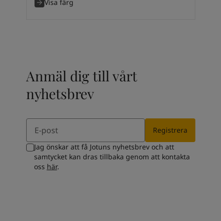
Kenya
-
English
Visa färg
Kuwait
-
Arabic
Lebanon
-
English
Libya
-
English
Madagascar
-
English
Mauritius
-
English
Anmäl dig till vårt
Morocco
-
Arabic
Morocco
-
French
nyhetsbrev
Mozambique
-
English
Namibia
-
English
Nigeria
-
English
Email
Registrera
Oman
-
Arabic
Oman
-
English
Jag önskar att få Jotuns nyhetsbrev och att
Pakistan
-
English
samtycket kan dras tillbaka genom att kontakta
Qatar
-
Arabic
oss
här
.
Qatar
-
English
Saudi
-
Arabic
Saudi
-
English
Senegal
-
English