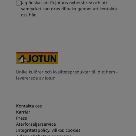
Jag önskar att få Jotuns nyhetsbrev och att
South Africa
-
English
samtycket kan dras tillbaka genom att kontakta
Sri Lanka
-
English
oss
här
.
Sudan
-
Arabic
Syria
-
Arabic
Tanzania
-
English
Tunisia
-
English
Zambia
-
English
Zimbabwe
-
English
UAE
-
Arabic
UAE
-
English
Unika kulörer och kvalitetsprodukter till ditt hem -
levererade av Jotun
Kontakta oss
Karriär
Press
Återförsäljarservice
Integritetspolicy, villkor, cookies