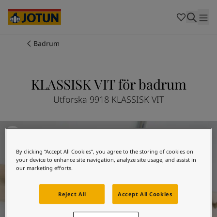
Cambodia
-
Khmer
Cambodia
-
English
China
-
Chinese
Indonesia
-
Indonesian
Badrum
Indonesia
-
English
Färger
Malaysia
-
English
Myanmar
-
Burmese
KLASSISK VIT för badrum
Produkter
Myanmar
-
English
Singapore
-
English
Utforska 9918 KLASSISK VIT
Thailand
-
Thai
Inspiration
Thailand
-
English
Måla badrummet - inspiration
Vietnam
-
Vietnamese
Vietnam
-
English
Guider
By clicking “Accept All Cookies”, you agree to the storing of cookies on
Philippines
-
English
your device to enhance site navigation, analyze site usage, and assist in
Denmark
-
Danish
our marketing efforts.
Våra tjänster
Norway
-
Norwegian
Spain
-
Spanish
Reject All
Accept All Cookies
Sweden
-
Swedish
Türkiye
-
Turkish