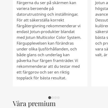
Färgerna du ser på skärmen kan
Jotun 
South Africa
-
English
variera beroende på
högsta
Sri Lanka
-
English
datorutrustning och inställningar.
avance
Sudan
-
Arabic
För att säkerställa korrekt
Dessut
Syria
-
Arabic
färgåtergivning rekommenderar vi
kulörer
Tanzania
-
English
endast Jotun-produkter blandat
säkers
Tunisia
-
English
med Jotun Multicolor Color System.
bästa s
Zambia
-
English
Färgupplevelsen kan förändras
och pr
Zimbabwe
-
English
under olika ljusförhållanden, och
vara s
UAE
-
Arabic
både glans och underlag kan
valt, ä
UAE
-
English
påverka hur färgen framträder. Vi
rekommenderar att du testar med
ett färgprov och ser en riktig
topplack för bästa resultat.
Våra premium