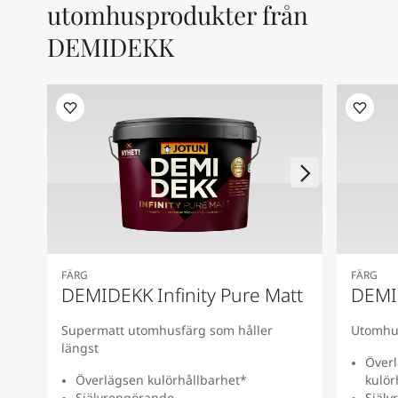
utomhusprodukter från
DEMIDEKK
FÄRG
FÄRG
DEMIDEKK Infinity Pure Matt
DEMID
Supermatt utomhusfärg som håller
Utomhus
längst
Överl
Överlägsen kulörhållbarhet*
kulör
Självrengörande
Själv