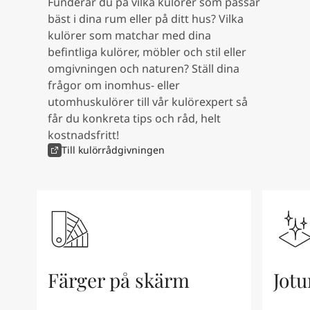
Funderar du på vilka kulörer som passar
Kenya
-
English
bäst i dina rum eller på ditt hus? Vilka
Kuwait
-
Arabic
kulörer som matchar med dina
Lebanon
-
English
befintliga kulörer, möbler och stil eller
Libya
-
English
omgivningen och naturen? Ställ dina
Madagascar
-
English
frågor om inomhus- eller
Mauritius
-
English
utomhuskulörer till vår kulörexpert så
Morocco
-
Arabic
får du konkreta tips och råd, helt
Morocco
-
French
kostnadsfritt!
Mozambique
-
English
Till kulörrådgivningen
Namibia
-
English
Nigeria
-
English
Oman
-
Arabic
Oman
-
English
Pakistan
-
English
Qatar
-
Arabic
Qatar
-
English
Saudi
-
Arabic
Färger på skärm
Jotu
Saudi
-
English
Senegal
-
English