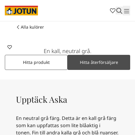
Cambodia
-
Khmer
Cambodia
-
English
China
-
Chinese
Indonesia
-
Indonesian
Alla kulörer
9937
Indonesia
-
English
Färger
ASKA
Malaysia
-
English
Myanmar
-
Burmese
En kall, neutral grå.
Produkter
Myanmar
-
English
Singapore
-
English
Hitta produkt
Hitta återförsäljare
Thailand
-
Thai
Inspiration
Thailand
-
English
Vietnam
-
Vietnamese
Vietnam
-
English
Guider
Upptäck Aska
Philippines
-
English
Denmark
-
Danish
Våra tjänster
Norway
-
Norwegian
En neutral grå färg. Detta är en kall grå färg
Spain
-
Spanish
som kan uppfattas som lite blåaktig i
Sweden
-
Swedish
tonen. Fin till andra kalla grå och blå nyanser.
Türkiye
-
Turkish