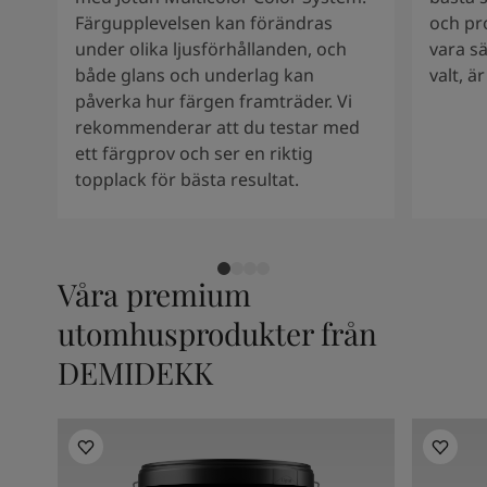
South Africa
-
English
Färgupplevelsen kan förändras
och pr
Sri Lanka
-
English
under olika ljusförhållanden, och
vara s
Sudan
-
Arabic
både glans och underlag kan
valt, ä
Syria
-
Arabic
påverka hur färgen framträder. Vi
Tanzania
-
English
rekommenderar att du testar med
Tunisia
-
English
ett färgprov och ser en riktig
Zambia
-
English
topplack för bästa resultat.
Zimbabwe
-
English
UAE
-
Arabic
UAE
-
English
Våra premium
utomhusprodukter från
DEMIDEKK