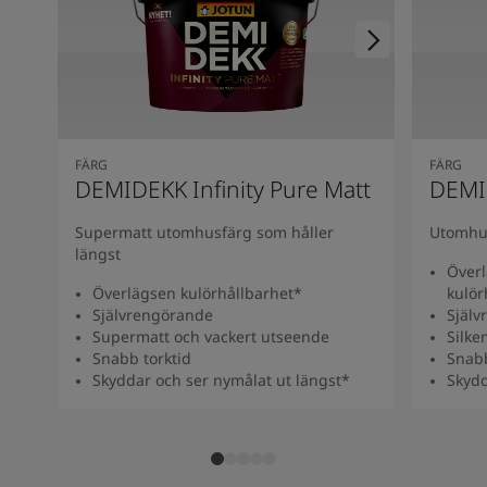
FÄRG
FÄRG
DEMIDEKK Infinity Pure Matt
DEMID
Supermatt utomhusfärg som håller
Utomhus
längst
Överl
Överlägsen kulörhållbarhet*
kulör
Självrengörande
Själv
Supermatt och vackert utseende
Silke
Snabb torktid
Snabb
Skyddar och ser nymålat ut längst*
Skydd