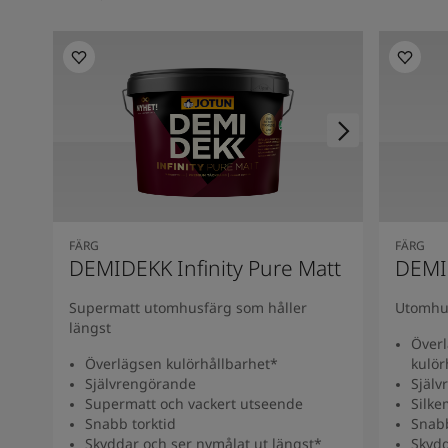
FÄRG
FÄRG
DEMIDEKK Infinity Pure Matt
DEMID
Supermatt utomhusfärg som håller
Utomhus
längst
Överl
Överlägsen kulörhållbarhet*
kulör
Självrengörande
Själv
Supermatt och vackert utseende
Silke
Snabb torktid
Snabb
Skyddar och ser nymålat ut längst*
Skydd