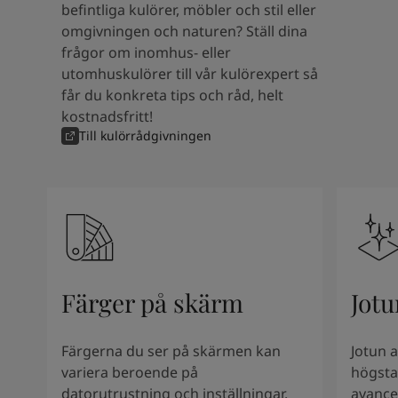
Kenya
-
English
befintliga kulörer, möbler och stil eller
Kuwait
-
Arabic
omgivningen och naturen? Ställ dina
Lebanon
-
English
frågor om inomhus- eller
Libya
-
English
utomhuskulörer till vår kulörexpert så
Madagascar
-
English
får du konkreta tips och råd, helt
Mauritius
-
English
kostnadsfritt!
Morocco
-
Arabic
Till kulörrådgivningen
Morocco
-
French
Mozambique
-
English
Namibia
-
English
Nigeria
-
English
Oman
-
Arabic
Oman
-
English
Pakistan
-
English
Färger på skärm
Jotu
Qatar
-
Arabic
Qatar
-
English
Saudi
-
Arabic
Färgerna du ser på skärmen kan
Jotun 
Saudi
-
English
variera beroende på
högsta
Senegal
-
English
datorutrustning och inställningar.
avance