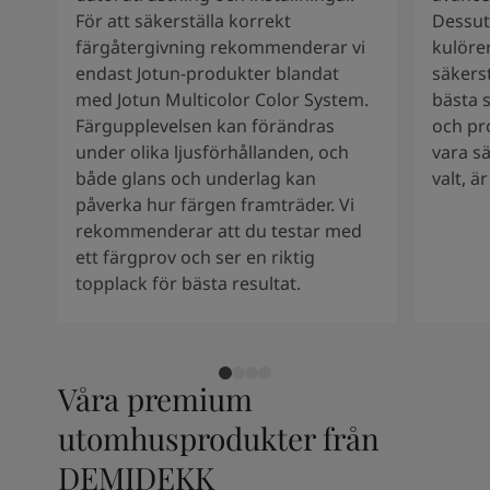
South Africa
-
English
För att säkerställa korrekt
Dessut
Sri Lanka
-
English
färgåtergivning rekommenderar vi
kulörer
Sudan
-
Arabic
endast Jotun-produkter blandat
säkers
Syria
-
Arabic
med Jotun Multicolor Color System.
bästa s
Tanzania
-
English
Färgupplevelsen kan förändras
och pr
Tunisia
-
English
under olika ljusförhållanden, och
vara s
Zambia
-
English
både glans och underlag kan
valt, ä
Zimbabwe
-
English
påverka hur färgen framträder. Vi
UAE
-
Arabic
rekommenderar att du testar med
UAE
-
English
ett färgprov och ser en riktig
topplack för bästa resultat.
Våra premium
utomhusprodukter från
DEMIDEKK