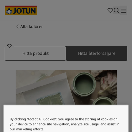
Cambodia
-
Khmer
Cambodia
-
English
China
-
Chinese
Indonesia
-
Indonesian
Alla kulörer
10462
Indonesia
-
English
Färger
LIVLIG
Malaysia
-
English
Myanmar
-
Burmese
Produkter
Myanmar
-
English
Hitta produkt
Hitta återförsäljare
Singapore
-
English
Thailand
-
Thai
Inspiration
Thailand
-
English
Vietnam
-
Vietnamese
Vietnam
-
English
Guider
Philippines
-
English
Denmark
-
Danish
Våra tjänster
Norway
-
Norwegian
Spain
-
Spanish
By clicking “Accept All Cookies”, you agree to the storing of cookies on
Sweden
-
Swedish
your device to enhance site navigation, analyze site usage, and assist in
our marketing efforts.
Türkiye
-
Turkish