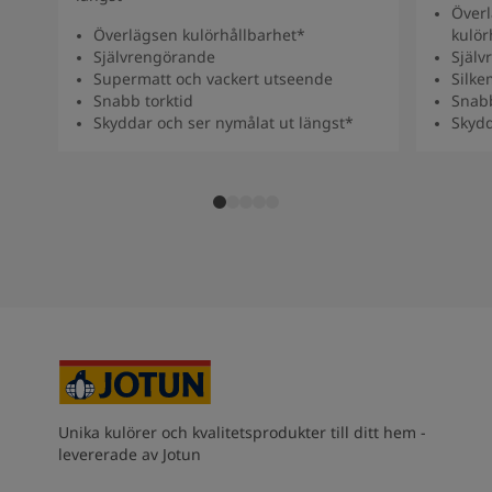
Överl
Överlägsen kulörhållbarhet*
kulör
Självrengörande
Själv
Supermatt och vackert utseende
Silke
Snabb torktid
Snabb
Skyddar och ser nymålat ut längst*
Skydd
Unika kulörer och kvalitetsprodukter till ditt hem -
levererade av Jotun