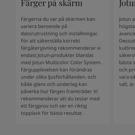
Färger på skärm
Jotu
Kenya
-
English
Kuwait
-
Arabic
Lebanon
-
English
Färgerna du ser på skärmen kan
Jotun 
Libya
-
English
variera beroende på
högsta
Madagascar
-
English
datorutrustning och inställningar.
avance
Mauritius
-
English
För att säkerställa korrekt
Dessut
Morocco
-
Arabic
färgåtergivning rekommenderar vi
kulörer
Morocco
-
French
endast Jotun-produkter blandat
säkers
Mozambique
-
English
med Jotun Multicolor Color System.
bästa s
Namibia
-
English
Färgupplevelsen kan förändras
och pr
Nigeria
-
English
under olika ljusförhållanden, och
vara s
Oman
-
Arabic
både glans och underlag kan
valt, ä
Oman
-
English
påverka hur färgen framträder. Vi
Pakistan
-
English
rekommenderar att du testar med
Qatar
-
Arabic
ett färgprov och ser en riktig
Qatar
-
English
topplack för bästa resultat.
Saudi
-
Arabic
Saudi
-
English
Senegal
-
English