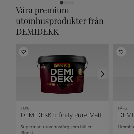
South Africa
-
English
Våra premium
Sri Lanka
-
English
Sudan
-
Arabic
utomhusprodukter från
Syria
-
Arabic
DEMIDEKK
Tanzania
-
English
Tunisia
-
English
Zambia
-
English
Zimbabwe
-
English
UAE
-
Arabic
UAE
-
English
FÄRG
FÄRG
DEMIDEKK Infinity Pure Matt
DEMID
Supermatt utomhusfärg som håller
Utomhus
längst