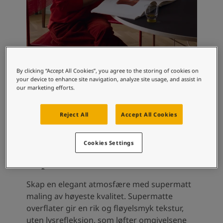
South Africa
-
English
Sri Lanka
-
English
Sudan
-
Arabic
Syria
-
Arabic
Tanzania
-
English
Tunisia
-
English
By clicking “Accept All Cookies”, you agree to the storing of cookies on
Zambia
-
English
your device to enhance site navigation, analyze site usage, and assist in
our marketing efforts.
Zimbabwe
-
English
UAE
-
Arabic
UAE
-
English
Reject All
Accept All Cookies
Mal stuen med vår vakreste
maling noensinne -
Cookies Settings
supermatt
Skap en elegant atmosfære med supermatt
maling av høyeste kvalitet. Supermatte
overflater gir en rik og fløyelsmyk tekstur,
uten lysrefleksjon, som løfter omgivelsene