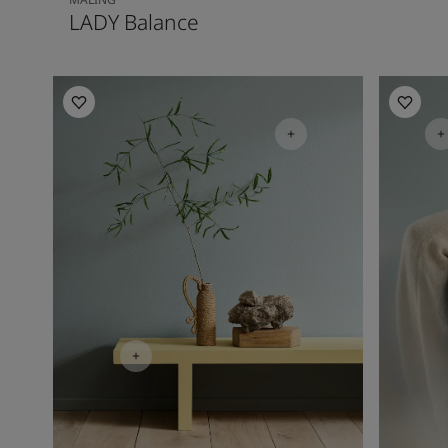
LADY Balance
Inspirasjon til soverommet
Inspirasj