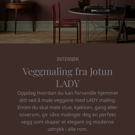
Middle East
-
Arabic
Finn forhandler
Middle East
-
English
Algeria
-
Arabic
Kontakt oss
Algeria
-
French
Angola
-
English
Bahrain
-
Arabic
Global website
Bangladesh
-
English
Botswana
-
English
INTERIØR
Congo
-
English
Veggmaling fra Jotun
SPRÅK
Congo,the democratic republic of
-
English
Norwegian
Egypt
-
Arabic
LADY
Egypt
-
English
Ethiopia
-
English
Oppdag hvordan du kan forvandle hjemmet
Ghana
-
English
ditt ved å male veggene med LADY maling.
India
-
English
Enten du skal male stue, kjøkken, gang eller
Iran
-
English
soverom, gir våre malinger deg en perfekt
Iraq
-
Arabic
vegg som skaper et elegant og moderne
Jordan
-
Arabic
uttrykk i alle rom.