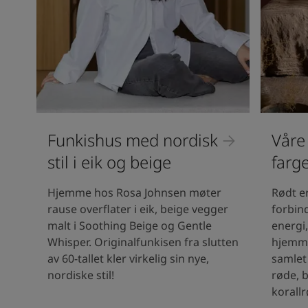
Funkishus med nordisk
Våre
stil i eik og beige
farg
Hjemme hos Rosa Johnsen møter
Rødt er
rause overflater i eik, beige vegger
forbind
malt i Soothing Beige og Gentle
energi,
Whisper. Originalfunkisen fra slutten
hjemmet
av 60-tallet kler virkelig sin nye,
samlet 
nordiske stil!
røde, 
korall