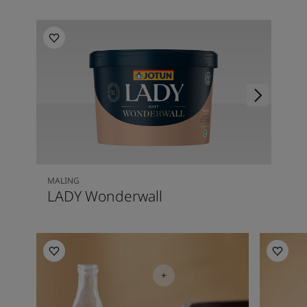
MALING
LADY Wonderwall
Inspirasjon til kjøkken
Inspirasj