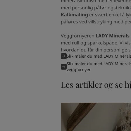
mineralsk finish med et levende
med personlig påføringsteknik
Kalkmaling
er svært enkel å l
påføres ved villstryking med pe
Veggfornyeren
LADY Minerals 
med rull og sparkelspade. Vi vi
hvordan du får din personlige st
Slik maler du med LADY Mineral
Slik maler du med LADY Mineral
veggfornyer
Les artikler og se