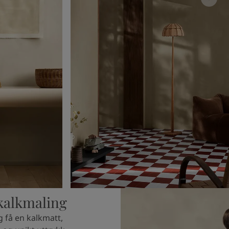
kalkmaling
 få en kalkmatt,