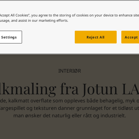
“Accept All Cookies”, you agree to the storing of cookies on your device to enhance sit
 usage, and assist in our marketing efforts.
 Settings
Reject All
Accept 
INTERIØR
lkmaling fra Jotun L
nde, kalkmatt overflate som oppleves både behagelig, myk 
rgespillet og teksturen danner grunnlaget for et tidløst u
man ønsker det naturlig eller rått og industrielt.