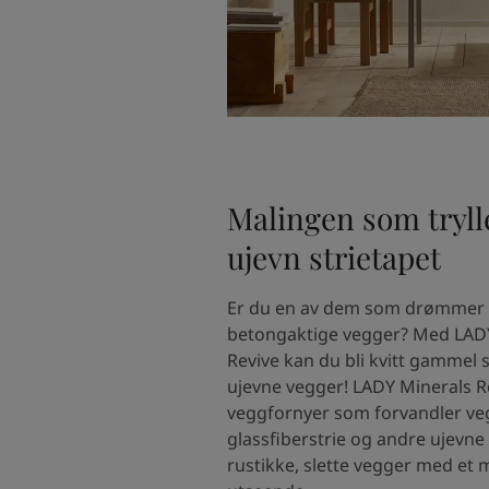
South Africa
-
English
Sri Lanka
-
English
Sudan
-
Arabic
Syria
-
Arabic
Tanzania
-
English
Tunisia
-
English
Zambia
-
English
Zimbabwe
-
English
Malingen som tryll
UAE
-
Arabic
UAE
-
English
ujevn strietapet
Er du en av dem som drømmer 
betongaktige vegger? Med LAD
Revive kan du bli kvitt gammel 
ujevne vegger! LADY Minerals R
veggfornyer som forvandler v
glassfiberstrie og andre ujevne 
rustikke, slette vegger med et 