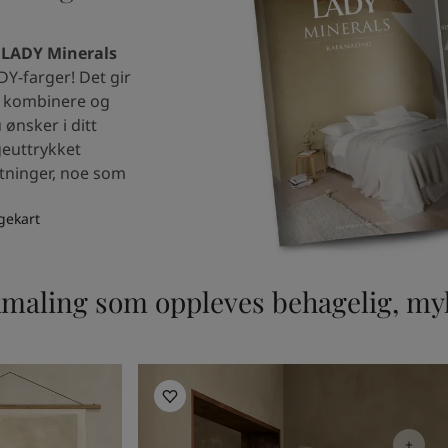
g
LADY Minerals
ADY-farger! Det gir
e, kombinere og
ønsker i ditt
geuttrykket
etninger, noe som
gekart
alkmaling som oppleves behagelig, m
Inspirasjon til stue