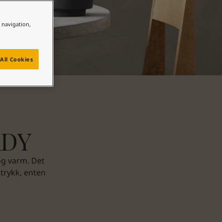
e navigation,
All Cookies
ADY
og varm. Det
ttrykk, enten