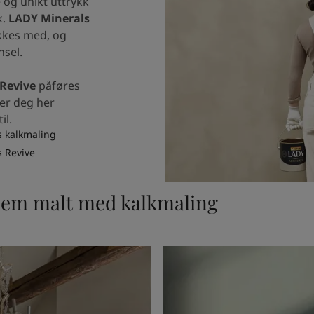
 og unikt uttrykk
k.
LADY Minerals
ykkes med, og
nsel.
Revive
påføres
ser deg her
il.
s kalkmaling
s Revive
 hjem malt med kalkmaling