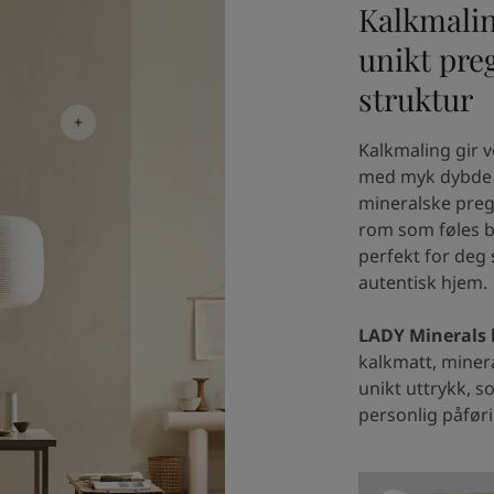
Kalkmalin
unikt pre
struktur
Kalkmaling gir 
med myk dybde o
mineralske preg
rom som føles b
perfekt for deg
autentisk hjem.
LADY Minerals
kalkmatt, miner
unikt uttrykk, 
personlig påfør