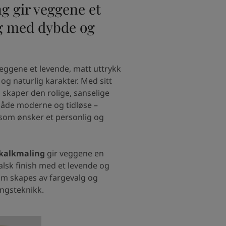
g gir veggene et
g med dybde og
veggene et levende, matt uttrykk
g naturlig karakter. Med sitt
 skaper den rolige, sanselige
åde moderne og tidløse –
 som ønsker et personlig og
 kalkmaling
gir veggene en
alsk finish med et levende og
som skapes av fargevalg og
ingsteknikk.