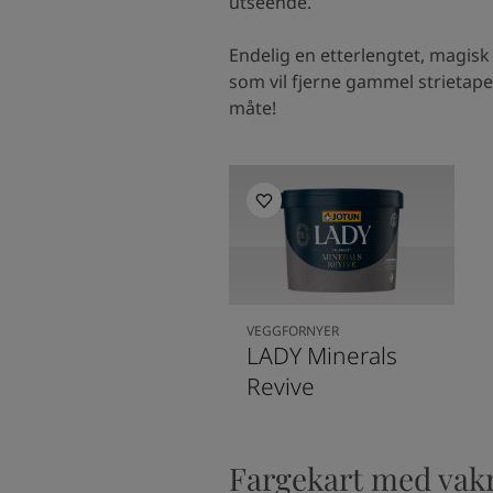
utseende.
Endelig en etterlengtet, magisk
som vil fjerne gammel strietap
måte!
VEGGFORNYER
LADY Minerals
Revive
Fargekart med vakr