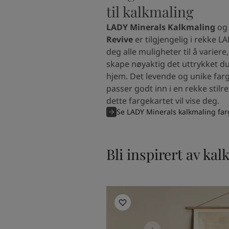
til kalkmaling
LADY Minerals Kalkmaling
o
Revive
er tilgjengelig i rekke L
deg alle muligheter til å varier
skape nøyaktig det uttrykket du 
hjem. Det levende og unike far
passer godt inn i en rekke stilr
dette fargekartet vil vise deg.
Se LADY Minerals kalkmaling far
Bli inspirert av k
Inspirasjon til kjøkken