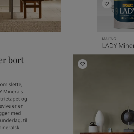
MALING
LADY Miner
er bort
Inspirasjon til stue
om slette,
Y Minerals
strietapet og
evive er en
egger med
underlag, til
mineralsk