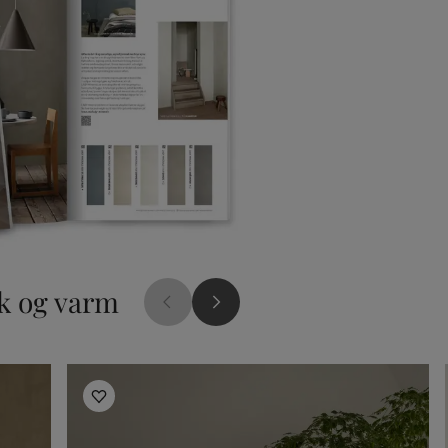
yk og varm
Inspirasjon til stue