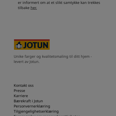
er informert om at et slikt samtykke kan trekkes
tilbake
her.
Unike farger og kvalitetsmaling til ditt hjem -
levert av Jotun.
Kontakt oss
Presse
Karriere
Bærekraft i Jotun
Personvernerklæring
Tilgjengelighetserklæring