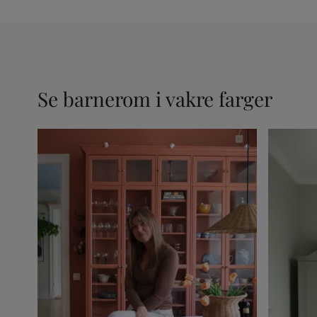
Se barnerom i vakre farger