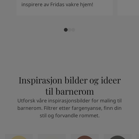
inspirere av Fridas vakre hjem!
Inspirasjon bilder og ideer
til barnerom
Utforsk våre inspirasjonsbilder for maling til
barnerom. Filtrer etter fargenyanse, finn din
stil og forvandle rommet.