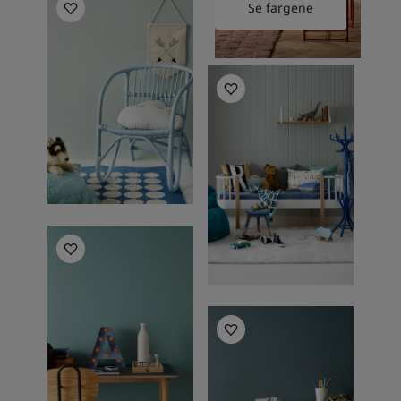
Se fargene
Barneromsinspirasjon
Barneromsinspirasjon
Barneromsinspirasjon