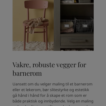
South Africa
-
English
Sri Lanka
-
English
Sudan
-
Arabic
Syria
-
Arabic
Tanzania
-
English
Tunisia
-
English
Zambia
-
English
Zimbabwe
-
English
UAE
-
Arabic
UAE
-
English
Vakre, robuste vegger for
barnerom
Uansett om du velger maling til et barnerom
eller et lekerom, bør slitestyrke og estetikk
gå hånd i hånd for å skape et rom som er
både praktisk og innbydende. Velg en maling