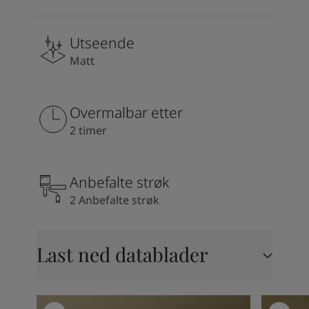
Utseende
Matt
Overmalbar etter
2 timer
Anbefalte strøk
2 Anbefalte strøk
Last ned datablader
Inspirasjon til kjøkken
Inspirasj