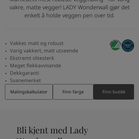
Middle East
-
Arabic
vakre, matte vegger! LADY Wonderwall gjør det
Finn forhandler
Middle East
-
English
enkelt å holde veggen pen over tid.
Algeria
-
Arabic
Kontakt oss
Algeria
-
French
Angola
-
English
Vakker, matt og robust
Bahrain
-
Arabic
Global website
Varig vakkert, matt utseende
Bangladesh
-
English
Ekstremt slitesterk
Botswana
-
English
Meget flekkavvisende
Congo
-
English
SPRÅK
Dekkgaranti
Congo,the democratic republic of
-
English
Norwegian
Svanemerket
Egypt
-
Arabic
Egypt
-
English
Malingskalkulator
Finn farge
Finn butikk
Ethiopia
-
English
Ghana
-
English
India
-
English
Iran
-
English
Iraq
-
Arabic
Bli kjent med Lady
Jordan
-
Arabic