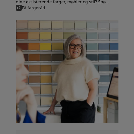
dine eksisterende farger, møbler og stil? Spør
våre fargeeksperter, få fargeråd og tips til
Få fargeråd
valg av maling.