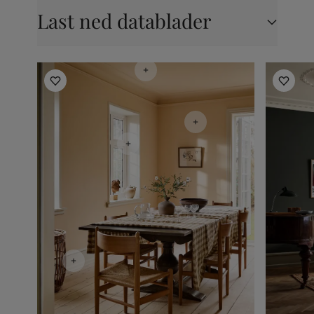
Last ned datablader
Inspirasjon til kjøkken
Inspirasjo