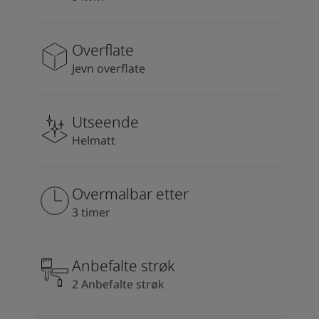
South Africa
-
English
Sri Lanka
-
English
Sudan
-
Arabic
Overflate
Syria
-
Arabic
Jevn overflate
Tanzania
-
English
Tunisia
-
English
Zambia
-
English
Utseende
Zimbabwe
-
English
Helmatt
UAE
-
Arabic
UAE
-
English
Overmalbar etter
3 timer
Anbefalte strøk
2 Anbefalte strøk