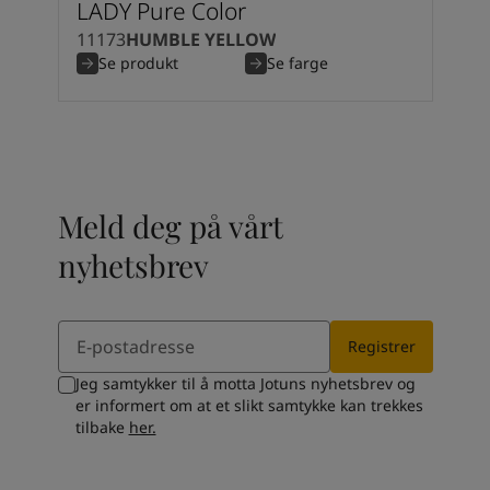
LADY Pure Color
South Africa
-
English
Sri Lanka
-
English
11173
HUMBLE YELLOW
Se produkt
Se farge
Sudan
-
Arabic
Syria
-
Arabic
Tanzania
-
English
Tunisia
-
English
Zambia
-
English
Zimbabwe
-
English
Meld deg på vårt
UAE
-
Arabic
UAE
-
English
nyhetsbrev
Email
Registrer
Jeg samtykker til å motta Jotuns nyhetsbrev og
er informert om at et slikt samtykke kan trekkes
tilbake
her.