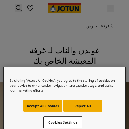
p nav label
لمنتجات
نتجات الدهان الداخلي
غرفة الجلوس
ميع منتجات الديكور الداخلي
نتجات الدهان الخارجي
ميع المنتجات الخارجية
غولدن والنات لـ غرفة
لألوان
المعيشة الخاص بك
لوان الدهانات الداخلية
ميع ألوان الديكور الداخلي
استكشف 1974 غولدن والنات
لوان الدهانات الخارجية
By clicking “Accept All Cookies”, you agree to the storing of cookies on
ميع الألوان الخارجية
فكار ملهمة لغرفة المعيشة
your device to enhance site navigation, analyze site usage, and assist in
جموعة الألوان
our marketing efforts.
Colour tool
ينات ألوان جوتن
Accept All Cookies
Reject All
لإلهام
لهام ألوان الدهان الداخلي
لهام ألوان الدهان الخارجي
Cookies Settings