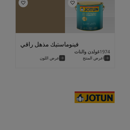
فينوماستيك مذهل راقي
1974
غولدن والنات
اعرض المنتج
عرض اللون