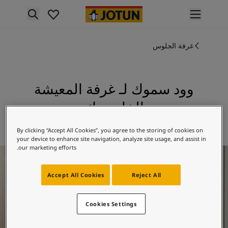
p nav label
لمنتجات
نتجات الدهان الداخلي
غرفة الجلوس
ميع منتجات الديكور الداخلي
نتجات الدهان الخارجي
ميع المنتجات الخارجية
وود سموك لـ غرفة المعيشة
لألوان
الخاص بك
لوان الدهانات الداخلية
ميع ألوان الديكور الداخلي
استكشف 0568 وود سموك
By clicking “Accept All Cookies”, you agree to the storing of cookies on
لوان الدهانات الخارجية
your device to enhance site navigation, analyze site usage, and assist in
ميع الألوان الخارجية
our marketing efforts.
فكار ملهمة لغرفة المعيشة
جموعة الألوان
Colour tool
Accept All Cookies
Reject All
ينات ألوان جوتن
لإلهام
لهام ألوان الدهان الداخلي
Cookies Settings
لهام ألوان الدهان الخارجي