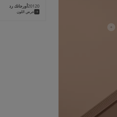
20120
أورجانك رد
عرض اللون