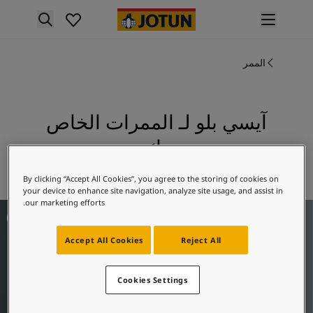
p nav label
لمنتجات
الممر
نتجات الدهان الداخلي
ميع منتجات الديكور الداخلي
نتجات الدهان الخارجي
ميع المنتجات الخارجية
آيسي بلو لـ الممرات الخاص
لألوان
بك
لوان الدهانات الداخلية
ميع ألوان الديكور الداخلي
استكشف 5044 آيسي بلو
By clicking “Accept All Cookies”, you agree to the storing of cookies on
لوان الدهانات الخارجية
your device to enhance site navigation, analyze site usage, and assist in
ميع الألوان الخارجية
our marketing efforts.
فكار ملهمة للممرات
جموعة الألوان
Colour tool
Accept All Cookies
Reject All
ينات ألوان جوتن
لإلهام
لهام ألوان الدهان الداخلي
Cookies Settings
لهام ألوان الدهان الخارجي