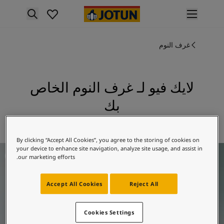
p nav label
لمنتجات
غرف النوم
نتجات الدهان الداخلي
ميع منتجات الديكور الداخلي
نتجات الدهان الخارجي
ميع المنتجات الخارجية
لايك فيو لـ غرف النوم الخاص
لألوان
بك
لوان الدهانات الداخلية
ميع ألوان الديكور الداخلي
استكشف 5225 لايك فيو
لوان الدهانات الخارجية
By clicking “Accept All Cookies”, you agree to the storing of cookies on
ميع الألوان الخارجية
Bedroom inspiratio
your device to enhance site navigation, analyze site usage, and assist in
جموعة الألوان
our marketing efforts.
Colour tool
ينات ألوان جوتن
Accept All Cookies
Reject All
لإلهام
لهام ألوان الدهان الداخلي
لهام ألوان الدهان الخارجي
Cookies Settings