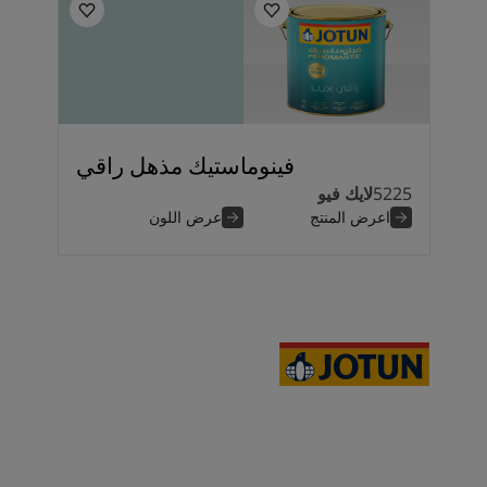
فينوماستيك مذهل راقي
5225
لايك فيو
اعرض المنتج
عرض اللون