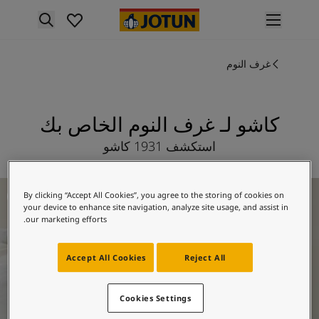
p nav label
لمنتجات
غرف النوم
نتجات الدهان الداخلي
ميع منتجات الديكور الداخلي
نتجات الدهان الخارجي
ميع المنتجات الخارجية
كاشو لـ غرف النوم الخاص بك
لألوان
استكشف 1931 كاشو
لوان الدهانات الداخلية
ميع ألوان الديكور الداخلي
لوان الدهانات الخارجية
فكار ملهمة لغرف النوم
By clicking “Accept All Cookies”, you agree to the storing of cookies on
ميع الألوان الخارجية
your device to enhance site navigation, analyze site usage, and assist in
جموعة الألوان
our marketing efforts.
Colour tool
ينات ألوان جوتن
Accept All Cookies
Reject All
لإلهام
لهام ألوان الدهان الداخلي
Cookies Settings
لهام ألوان الدهان الخارجي