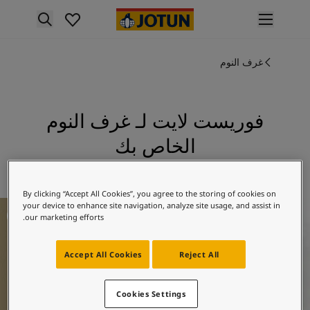
p nav label
لمنتجات
غرف النوم
نتجات الدهان الداخلي
ميع منتجات الديكور الداخلي
نتجات الدهان الخارجي
ميع المنتجات الخارجية
فوريست لايت لـ غرف النوم
لألوان
الخاص بك
لوان الدهانات الداخلية
ميع ألوان الديكور الداخلي
استكشف 11228 فوريست لايت
لوان الدهانات الخارجية
By clicking “Accept All Cookies”, you agree to the storing of cookies on
ميع الألوان الخارجية
فكار ملهمة لغرف النوم
your device to enhance site navigation, analyze site usage, and assist in
جموعة الألوان
our marketing efforts.
Colour tool
ينات ألوان جوتن
Accept All Cookies
Reject All
لإلهام
لهام ألوان الدهان الداخلي
لهام ألوان الدهان الخارجي
Cookies Settings