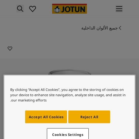
p nav label
لمنتجات
نتجات الدهان الداخلي
جميع الألوان الداخلية
5324
ميع منتجات الديكور الداخلي
بلينتانا
نتجات الدهان الخارجي
ميع المنتجات الخارجية
لألوان
لوان الدهانات الداخلية
ميع ألوان الديكور الداخلي
لوان الدهانات الخارجية
ميع الألوان الخارجية
By clicking “Accept All Cookies”, you agree to the storing of cookies on
جموعة الألوان
your device to enhance site navigation, analyze site usage, and assist in
our marketing efforts.
Colour tool
ينات ألوان جوتن
لإلهام
Accept All Cookies
Reject All
لهام ألوان الدهان الداخلي
لهام ألوان الدهان الخارجي
تصميمات ليدي بيرل
Cookies Settings