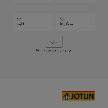
2678
2677
ميلانزانا
فلور
المزيد
تم عرض
8
من بين
32
لونًا