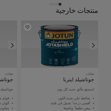
منتجات خارجية
دهانات
دهانات
جوتاشيلد اﻳﺘﺮﻧﺎ
جوتاشيل
استمتع بتألق جديد كل يوم
جوتاشيلد ك
يحافظ على شدة اللون
قوام با
أقصى درجة ّ تحمل في فئته
ألوان ت
يبقى نظيفا ً وناصعا
مقاومة 