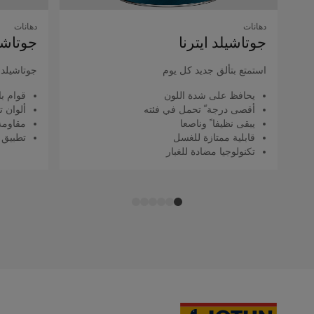
دهانات
دهانات
جوتاشيلد اﻳﺘﺮﻧﺎ
جوتاشيل
استمتع بتألق جديد كل يوم
جوتاشيلد ك
يحافظ على شدة اللون
قوام با
أقصى درجة ّ تحمل في فئته
ألوان ت
يبقى نظيفا ً وناصعا
مقاومة 
قابلية ممتازة للغسل
تطبيق 
تكنولوجيا مضادة للغبار