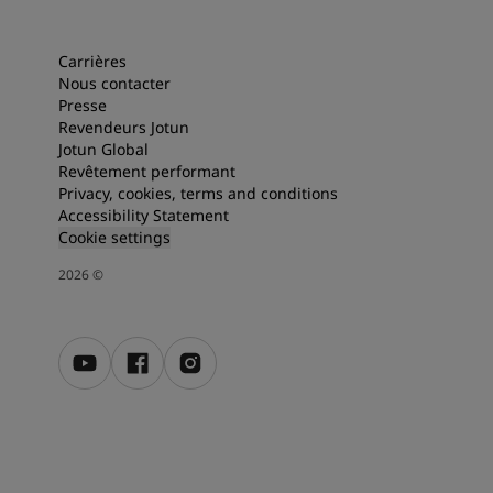
Articles
Our Services
Book a painter
Carrières
Nous contacter
Nous contacter
Presse
Rechercher un distributeur Jotun
Revendeurs Jotun
Product documentation
Jotun Global
Espaces Inspirés - la dernière palette de couleurs Jotun
Revêtement performant
Site Web d'entreprise
Privacy, cookies, terms and conditions
Revêtement performant
Accessibility Statement
Cookie settings
2026
©