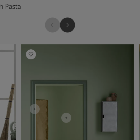
h Pasta
Pistachio
Inspiration pour salon