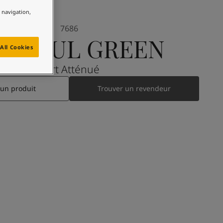
e navigation,
7686
INDFUL GREEN
All Cookies
Vert Atténué
 un produit
Trouver un revendeur