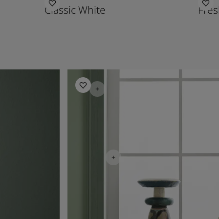
Classic White
Fres
Inspiration pour salon