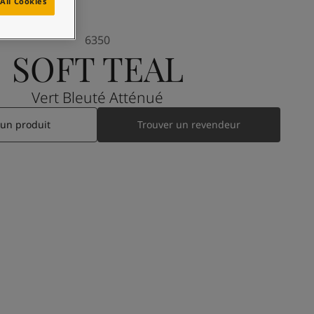
All Cookies
6350
SOFT TEAL
Vert Bleuté Atténué
 un produit
Trouver un revendeur