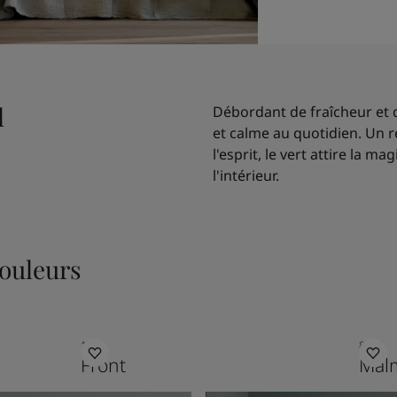
l
Débordant de fraîcheur et d
et calme au quotidien. Un 
l'esprit, le vert attire la 
l'intérieur.
ouleurs
1899
8124
Front
Mal