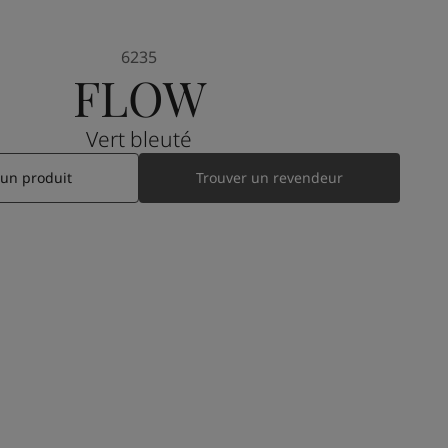
6235
FLOW
Vert bleuté
 un produit
Trouver un revendeur