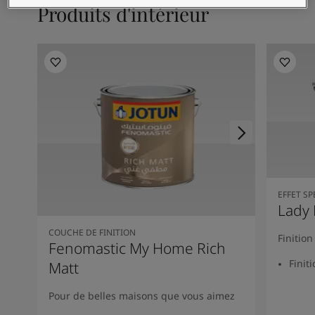
Articles
Produits d'intérieur
Our Services
Book a painter
Nous contacter
Rechercher un distributeur Jotun
Product documentation
Espaces Inspirés - la dernière palette de couleurs Jotun
Site Web d'entreprise
Revêtement performant
EFFET SP
Lady 
COUCHE DE FINITION
Finitio
Fenomastic My Home Rich
Finit
Matt
Pour de belles maisons que vous aimez