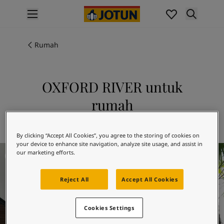
p nav label
Produk
Pengecatan interior
Rumah
Produk interior
Pengecatan eksterior
Produk eksterior
OXFORD RIVER untuk
Warna
rumah
Interior Paint Colours
Semua Warna Interior
Jelajahi 9915 OXFORD RIVER
Exterior Paint Colours
By clicking “Accept All Cookies”, you agree to the storing of cookies on
Semua Warna Eksterior
your device to enhance site navigation, analyze site usage, and assist in
Koleksi Warna
our marketing efforts.
Colour Tools
Contoh Warna
Reject All
Accept All Cookies
Inspirasi
Inspirasi Interior
Cookies Settings
Inspirasi Eksterior