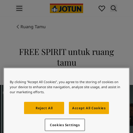
p nav label
Produk
Pengecatan interior
Ruang Tamu
Produk interior
Pengecatan eksterior
Produk eksterior
FREE SPIRIT untuk ruang
Warna
tamu
Interior Paint Colours
Semua Warna Interior
Jelajahi 5489 FREE SPIRIT
Exterior Paint Colours
By clicking “Accept All Cookies”, you agree to the storing of cookies on
Semua Warna Eksterior
your device to enhance site navigation, analyze site usage, and assist in
Living Room Inspiration
Koleksi Warna
our marketing efforts.
Colour Tools
Contoh Warna
Reject All
Accept All Cookies
Inspirasi
Inspirasi Interior
Cookies Settings
Inspirasi Eksterior