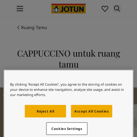
p nav label
Produk
Pengecatan interior
Ruang Tamu
Produk interior
Pengecatan eksterior
Produk eksterior
CAPPUCCINO untuk ruang
Warna
tamu
Interior Paint Colours
Semua Warna Interior
Jelajahi 1303 CAPPUCCINO
Exterior Paint Colours
By clicking “Accept All Cookies”, you agree to the storing of cookies on
Semua Warna Eksterior
your device to enhance site navigation, analyze site usage, and assist in
Living Room Inspiration
Koleksi Warna
our marketing efforts.
Colour Tools
Contoh Warna
Reject All
Accept All Cookies
Inspirasi
Inspirasi Interior
Cookies Settings
Inspirasi Eksterior