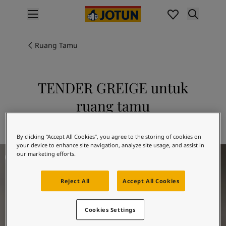
p nav label
Produk
Pengecatan interior
Ruang Tamu
Produk interior
Pengecatan eksterior
Produk eksterior
TENDER GREIGE untuk
Warna
ruang tamu
Interior Paint Colours
Semua Warna Interior
Jelajahi 12306 TENDER GREIGE
Exterior Paint Colours
By clicking “Accept All Cookies”, you agree to the storing of cookies on
Semua Warna Eksterior
your device to enhance site navigation, analyze site usage, and assist in
Living Room Inspiration
Koleksi Warna
our marketing efforts.
Colour Tools
Contoh Warna
Reject All
Accept All Cookies
Inspirasi
Inspirasi Interior
Cookies Settings
Inspirasi Eksterior