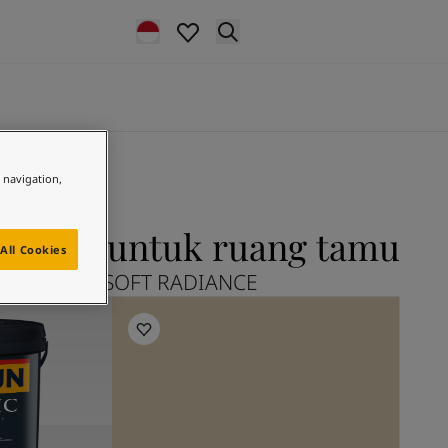
e navigation,
ANCE untuk ruang tamu
All Cookies
ajahi 12080 SOFT RADIANCE