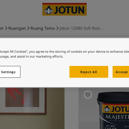
ior
Ruangan
Ruang Tamu
Jotun 12080 Soft Rad...
“Accept All Cookies”, you agree to the storing of cookies on your device to enhance sit
 usage, and assist in our marketing efforts.
SOFT RADI
 Settings
Reject All
Accept 
Jel