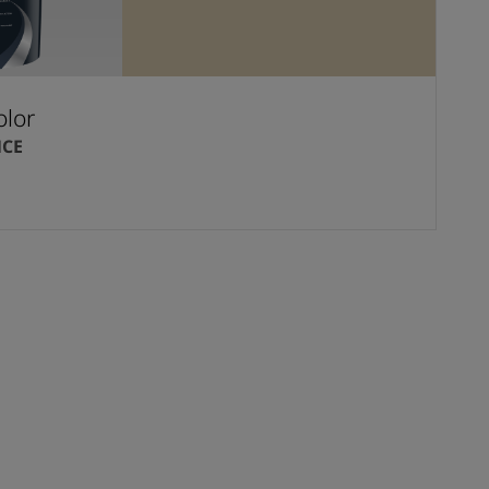
olor
NCE