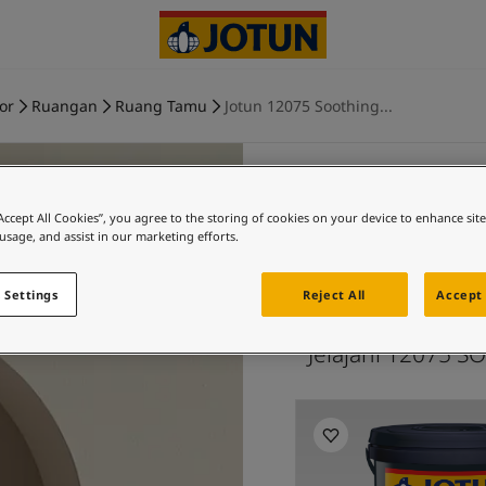
ior
Ruangan
Ruang Tamu
Jotun 12075 Soothing...
“Accept All Cookies”, you agree to the storing of cookies on your device to enhance sit
 usage, and assist in our marketing efforts.
SOOTHING
 Settings
Reject All
Accept 
u
Jelajahi 12075 