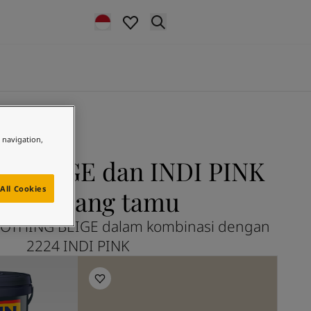
e navigation,
 BEIGE dan INDI PINK
All Cookies
ntuk ruang tamu
SOOTHING BEIGE dalam kombinasi dengan
2224 INDI PINK