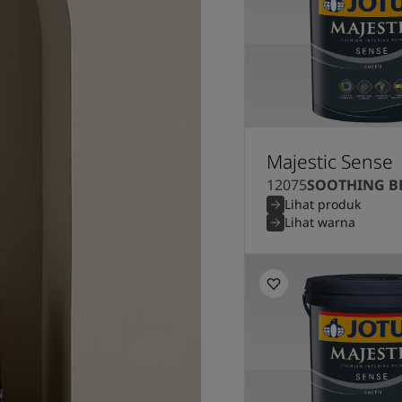
Majestic Sense
12075
SOOTHING B
Lihat produk
Lihat warna