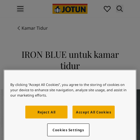
p nav label
Produk
Pengecatan interior
Kamar Tidur
Produk interior
Pengecatan eksterior
Produk eksterior
IRON BLUE untuk kamar
Warna
tidur
Interior Paint Colours
Semua Warna Interior
Jelajahi 5516 IRON BLUE
Exterior Paint Colours
By clicking “Accept All Cookies”, you agree to the storing of cookies on
Semua Warna Eksterior
your device to enhance site navigation, analyze site usage, and assist in
Bedroom Inspiration
Koleksi Warna
our marketing efforts.
Colour Tools
Contoh Warna
Reject All
Accept All Cookies
Inspirasi
Inspirasi Interior
Cookies Settings
Inspirasi Eksterior