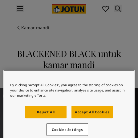
p nav label
Produk
Pengecatan interior
Kamar mandi
Produk interior
Pengecatan eksterior
Produk eksterior
BLACKENED BLACK untuk
Warna
kamar mandi
Interior Paint Colours
Semua Warna Interior
Jelajahi 9938 BLACKENED BLACK
Exterior Paint Colours
By clicking “Accept All Cookies”, you agree to the storing of cookies on
Semua Warna Eksterior
your device to enhance site navigation, analyze site usage, and assist in
Bathroom Inspiration
Koleksi Warna
our marketing efforts.
Colour Tools
Contoh Warna
Reject All
Accept All Cookies
Inspirasi
Inspirasi Interior
Cookies Settings
Inspirasi Eksterior