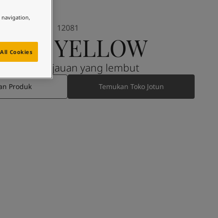
e navigation,
12081
SILKY YELLOW
All Cookies
Kuning kehijauan yang lembut
an Produk
Temukan Toko Jotun