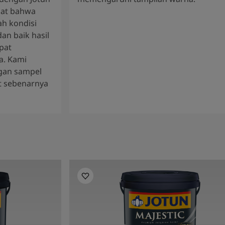
gat bahwa
h kondisi
an baik hasil
pat
a. Kami
gan sampel
t sebenarnya