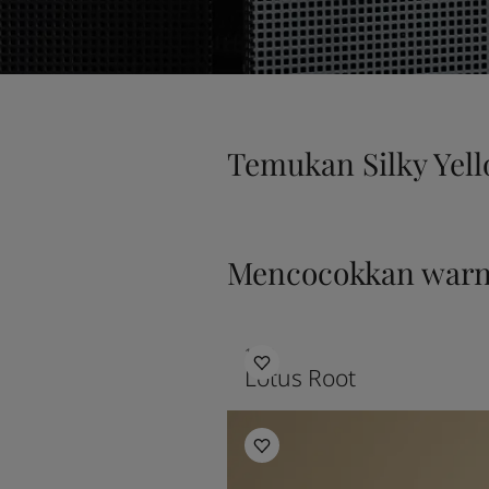
Temukan Silky Yel
Mencocokkan war
1108
Lotus Root
Living Room Inspiration