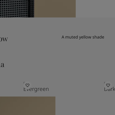
low
A muted yellow shade
na
8479
8264
Evergreen
Dark