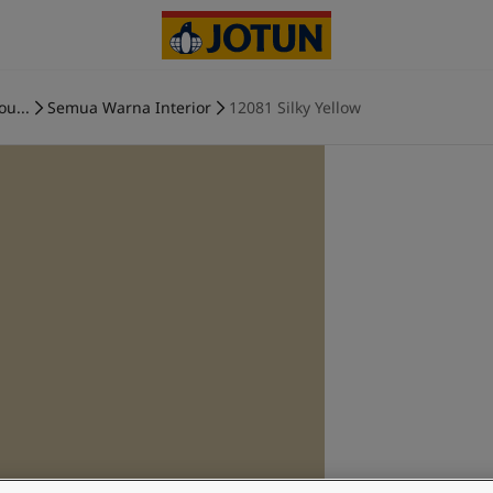
ou...
Semua Warna Interior
12081 Silky Yellow