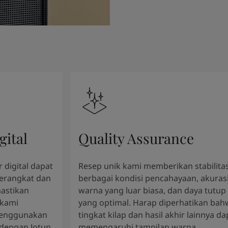
gital
Quality Assurance
 digital dapat
Resep unik kami memberikan stabilitas
perangkat dan
berbagai kondisi pencahayaan, akuras
astikan
warna yang luar biasa, dan daya tutup
 kami
yang optimal. Harap diperhatikan bah
enggunakan
tingkat kilap dan hasil akhir lainnya da
 dengan Jotun
memengaruhi tampilan warna.