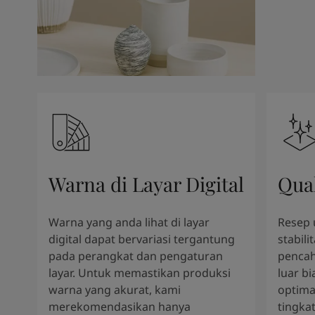
Warna di Layar Digital
Qua
Warna yang anda lihat di layar
Resep 
digital dapat bervariasi tergantung
stabili
pada perangkat dan pengaturan
pencah
layar. Untuk memastikan produksi
luar b
warna yang akurat, kami
optima
merekomendasikan hanya
tingkat