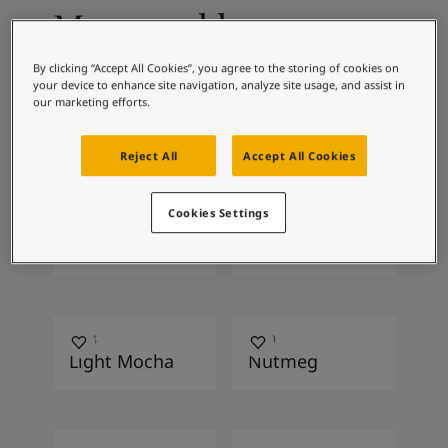
Inspirasi Ruang Hidup
Mencocokkan warna
Artikel
Paint Your Home
By clicking “Accept All Cookies”, you agree to the storing of cookies on
Temukan Dealer
your device to enhance site navigation, analyze site usage, and assist in
Dokumentasi produk
our marketing efforts.
6084
1259
Lembar Data
Sea Emerald
Rusty
Soulful Spaces - Koleksi Warna Terbaru dari Jotun
Reject All
Accept All Cookies
Cookies Settings
1376
1001
Mist
Egg White
2024
1929
Light Mocha
Nutmeg