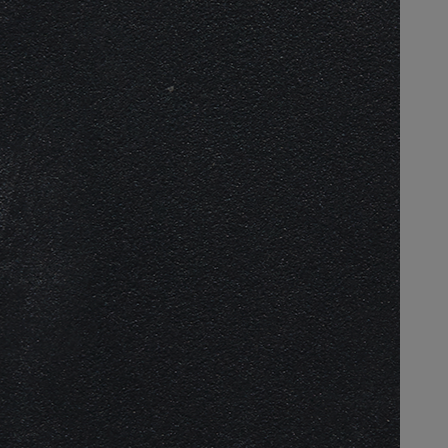
لمقالات
دماتنا
Book a painte
Contact U
لبحث عن موزع جوتن
ستندات المنتجات
حجز خدمات الدهان
ساحات تنبض بالحياة - أحدث مجموعة ألوان جوتن
ركة كبرى
لدهانات الصناعية