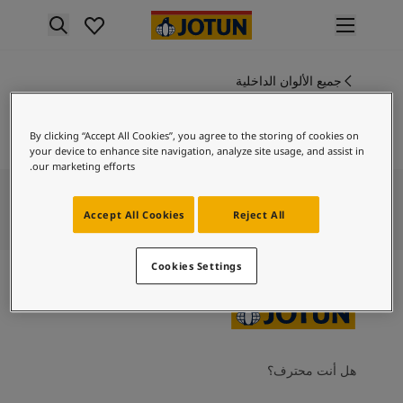
p nav label
لمنتجات
نتجات الدهان الداخلي
جميع الألوان الداخلية
9938
ميع منتجات الديكور الداخلي
ماتريكس
نتجات الدهان الخارجي
By clicking “Accept All Cookies”, you agree to the storing of cookies on
ميع المنتجات الخارجية
your device to enhance site navigation, analyze site usage, and assist in
لألوان
our marketing efforts.
لوان الدهانات الداخلية
ميع ألوان الديكور الداخلي
Accept All Cookies
Reject All
لوان الدهانات الخارجية
ميع الألوان الخارجية
Cookies Settings
جموعة الألوان
Colour tool
ينات ألوان جوتن
لإلهام
لهام ألوان الدهان الداخلي
هل أنت محترف؟
لهام ألوان الدهان الخارجي