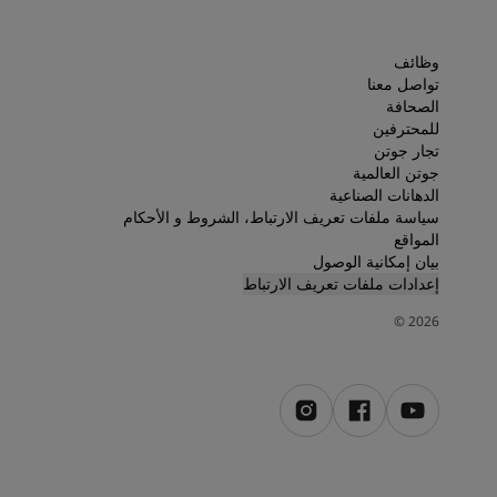
لمقالات
دماتنا
Book a painte
وظائف
Contact U
تواصل معنا
الصحافة
لبحث عن موزع جوتن
للمحترفين
ستندات المنتجات
تجار جوتن
حجز خدمات الدهان
جوتن العالمية
ساحات تنبض بالحياة - أحدث مجموعة ألوان جوتن
الدهانات الصناعية
ركة كبرى
سياسة ملفات تعريف الارتباط، الشروط و الأحكام
المواقع
لدهانات الصناعية
بيان إمكانية الوصول
إعدادات ملفات تعريف الارتباط
©
2026