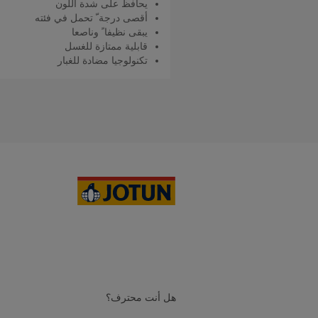
يحافظ على شدة اللون
أقصى درجة ّ تحمل في فئته
يبقى نظيفا ً وناصعا
قابلية ممتازة للغسل
تكنولوجيا مضادة للغبار
اقرأ المزيد
هل أنت محترف؟