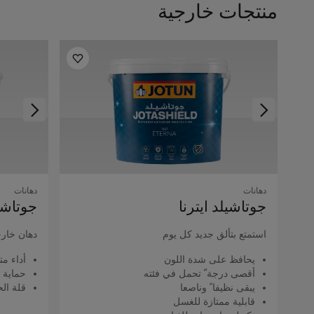
منتجات خارجية
دهانات
دهانات
جوتاشيلد اﻳﺘﺮﻧﺎ
جوتاشي
استمتع بتألق جديد كل يوم
دهان خارج
يحافظ على شدة اللون
أداء مت
أقصى درجة ّ تحمل في فئته
حماية 
يبقى نظيفا ً وناصعا
قلة الح
قابلية ممتازة للغسل