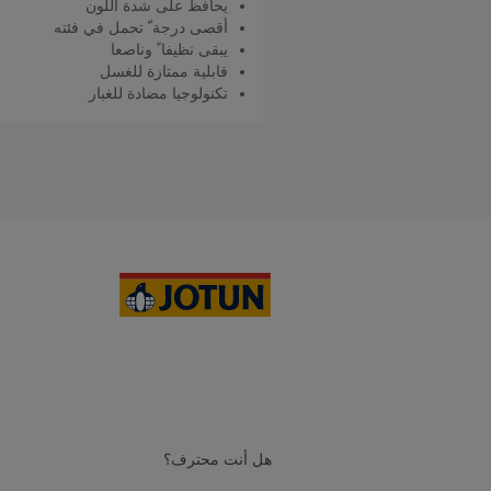
يحافظ على شدة اللون
أقصى درجة ّ تحمل في فئته
يبقى نظيفا ً وناصعا
قابلية ممتازة للغسل
تكنولوجيا مضادة للغبار
اقرأ المزيد
هل أنت محترف؟