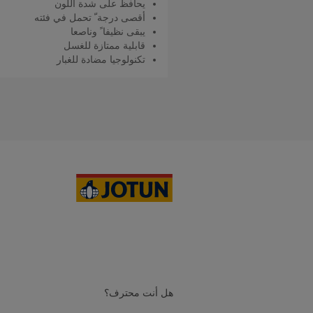
يحافظ على شدة اللون
أقصى درجة ّ تحمل في فئته
يبقى نظيفا ً وناصعا
قابلية ممتازة للغسل
تكنولوجيا مضادة للغبار
اقرأ المزيد
هل أنت محترف؟