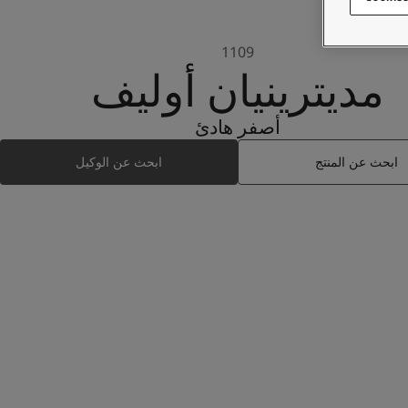
1109
مديترينيان‭ ‬أوليف
أصفر هادئ
ابحث عن المنتج
ابحث عن الوكيل