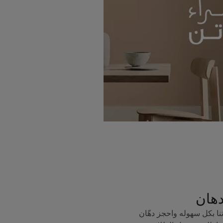
دهان
ا بكل سهوله واحجز دهّان