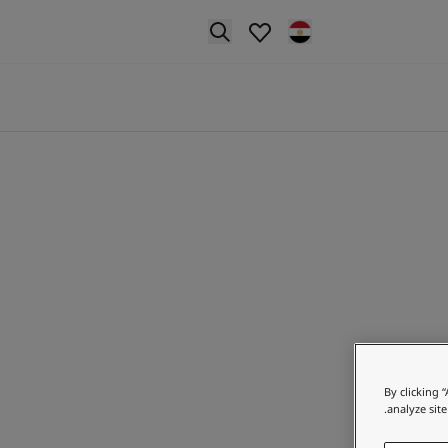
p nav label
By clicking 
analyze site