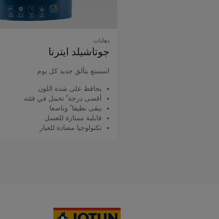
دهانات
جوتاشيلد اﻳﺘﺮﻧﺎ
استمتع بتألق جديد كل يوم
يحافظ على شدة اللون
أقصى درجة ّ تحمل في فئته
يبقى نظيفا ً وناصعا
قابلية ممتازة للغسل
تكنولوجيا مضادة للغبار
اقرأ المزيد