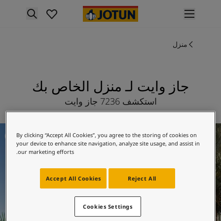
p nav label
لمنتجات
منزل
نتجات الدهان الداخلي
ميع منتجات الديكور الداخلي
نتجات الدهان الخارجي
ميع المنتجات الخارجية
جاز وايت لـ منزل الخاص بك
لألوان
استكشف 7236 جاز وايت
لوان الدهانات الداخلية
ميع ألوان الديكور الداخلي
لوان الدهانات الخارجية
لغد
By clicking “Accept All Cookies”, you agree to the storing of cookies on
ميع الألوان الخارجية
your device to enhance site navigation, analyze site usage, and assist in
جموعة الألوان
our marketing efforts.
Colour tool
ينات ألوان جوتن
Accept All Cookies
Reject All
لإلهام
لهام ألوان الدهان الداخلي
Cookies Settings
لهام ألوان الدهان الخارجي